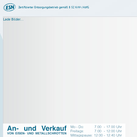
Zertifizierter Entsorgungsbetrieb gemäß § 52 KrW-/AbfG
Lade Bilder...