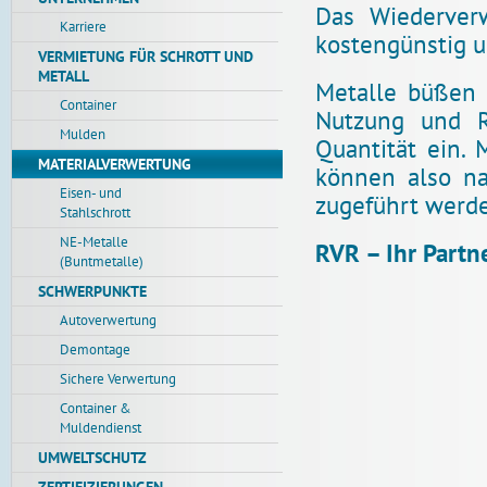
Das Wiederver
Karriere
kostengünstig u
VERMIETUNG FÜR SCHROTT UND
METALL
Metalle büßen 
Container
Nutzung und R
Mulden
Quantität ein. 
MATERIALVERWERTUNG
können also na
Eisen- und
zugeführt werd
Stahlschrott
NE-Metalle
RVR – Ihr Partne
(Buntmetalle)
SCHWERPUNKTE
Autoverwertung
Demontage
Sichere Verwertung
Container &
Muldendienst
UMWELTSCHUTZ