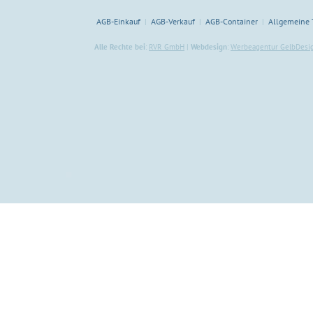
AGB-Einkauf
AGB-Verkauf
AGB-Container
Allgemeine 
|
|
|
Alle Rechte bei
:
RVR GmbH
|
Webdesign
:
Werbeagentur GelbDesig