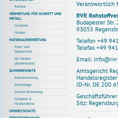
Verantwortlich 
Karriere
VERMIETUNG FÜR SCHROTT UND
RVR Rohstoffv
METALL
Budapester Str.
Container
93055 Regensbu
Mulden
Telefon +49 941
MATERIALVERWERTUNG
Telefax +49 941
Eisen- und
Stahlschrott
Email:
info@rvr
NE-Metalle
(Buntmetalle)
Amtsgericht Re
SCHWERPUNKTE
Handelsregist
Autoverwertung
ID-Nr. DE 200 
Demontage
Sichere Verwertung
Geschäftsführer
Container &
Sitz: Regensbur
Muldendienst
UMWELTSCHUTZ